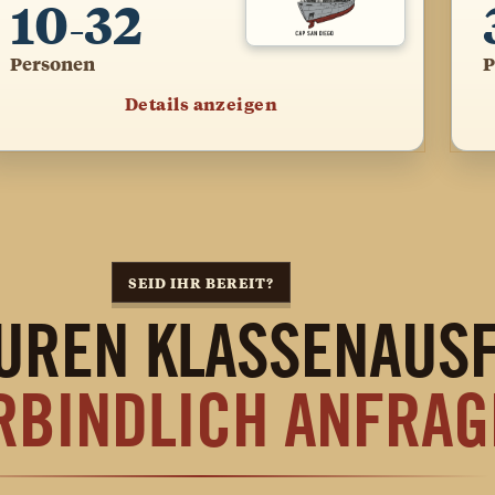
10
32
–
Personen
P
Details anzeigen
SEID IHR BEREIT?
EUREN KLASSENAUS
RBINDLICH ANFRAG