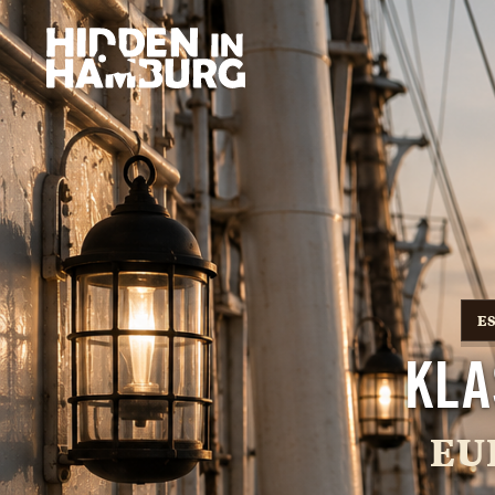
E
KL
EU