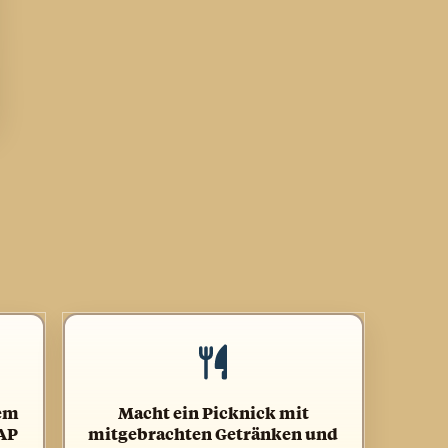
rem
Macht ein Picknick mit
AP
mitgebrachten Getränken und