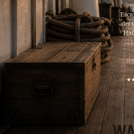
Esca
der 
Haf
★
WA