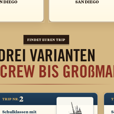
N DIEGO
SAN DIEGO
FINDET EUREN TRIP
DREI VARIANTEN
 CREW BIS GRO
ß
MA
2
TRIP NR.
T
Schulklassen mit
S