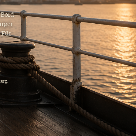
 Bord
urger
 Für
urg