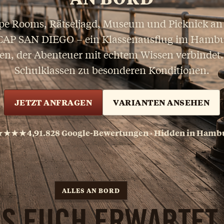
pe Rooms, Rätseljagd, Museum und Picknick an
CAP SAN DIEGO – ein Klassenausflug im Hamb
en, der Abenteuer mit echtem Wissen verbindet.
Schulklassen zu besonderen Konditionen.
JETZT ANFRAGEN
VARIANTEN ANSEHEN
★★★★
4,9
1.828 Google-Bewertungen · Hidden in Hamb
ALLES AN BORD
S EUCH ERWARTET