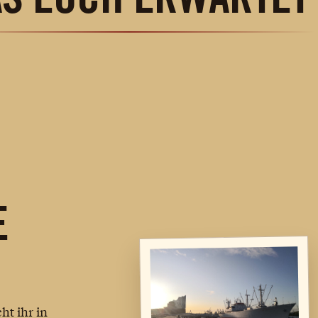
E
Der goldene Schädel
Das ve
Der goldene Schädel
Das ve
t ihr in