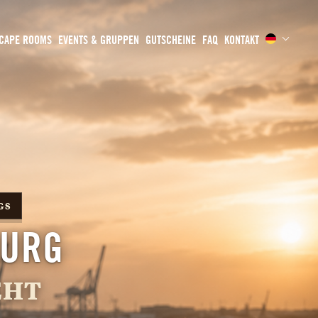
CAPE ROOMS
EVENTS & GRUPPEN
GUTSCHEINE
FAQ
KONTAKT
GS
BURG
EHT