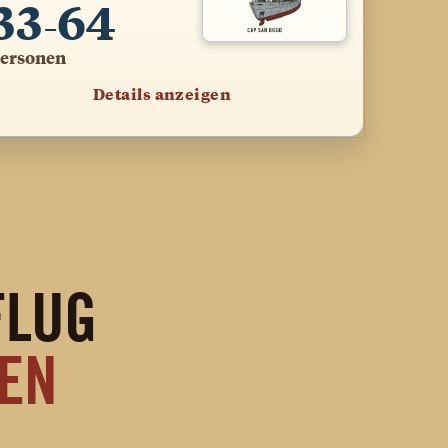
33
64
–
ersonen
Details anzeigen
FLUG
EN