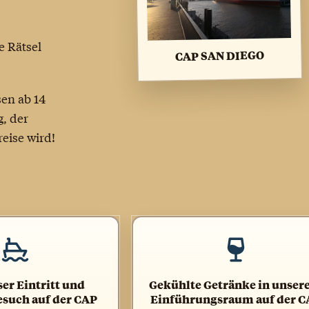
e Rätsel
CAP SAN DIEGO
en ab 14
, der
eise wird!
er Eintritt und
Gekühlte Getränke in unse
uch auf der CAP
Einführungsraum auf der C