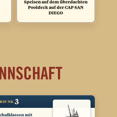
Speisen auf dem überdachten
Pooldeck auf der CAP SAN
DIEGO
NNSCHAFT
3
RIP NR.
chulklassen mit