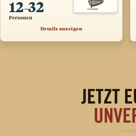
12
32
–
Personen
Details anzeigen
JETZT 
UNVE