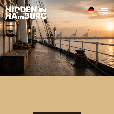
FREIE TERMINE
ESCAPE ROOMS
EVENTS & GRUPPEN
BETRIEBSAUSFLUG
KLASSENAUSFLUG
FAMILIENAUSFLUG
KINDERGEBURTSTAG