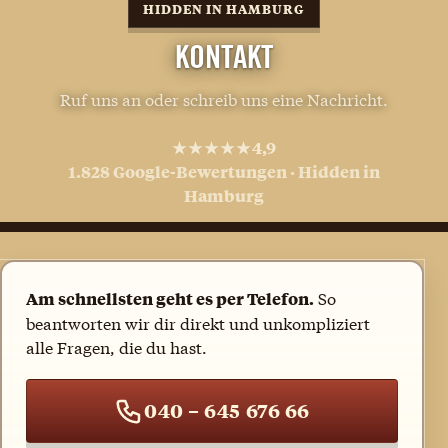
HIDDEN IN HAMBURG
GUTSCHEINE
KONTAKT
FAQ
Ruf uns an oder schreib uns eine Nachricht.
KONTAKT
★★★★★
4,9
1.828 Google-Bewertungen · Hidden in
Hamburg
So
Am schnellsten geht es per Telefon.
beantworten wir dir direkt und unkompliziert
alle Fragen, die du hast.
040 – 645 676 66