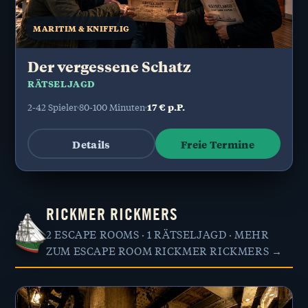
MARITIM & KNIFFLIG
Der vergessene Schatz
RÄTSELJAGD
17 € p.P.
2-42 Spieler
80-100 Minuten
Details
Freie Termine
RICKMER RICKMERS
2 ESCAPE ROOMS · 1 RÄTSELJAGD ·
MEHR
ZUM ESCAPE ROOM RICKMER RICKMERS →