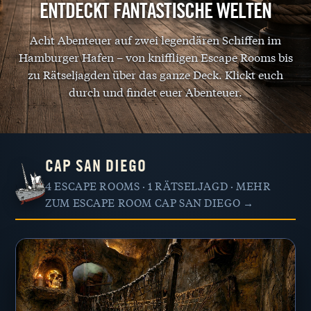
ENTDECKT FANTASTISCHE WELTEN
GUTSCHEINE
Acht Abenteuer auf zwei legendären Schiffen im
Hamburger Hafen – von kniffligen Escape Rooms bis
FAQ
zu Rätseljagden über das ganze Deck. Klickt euch
durch und findet euer Abenteuer.
KONTAKT
CAP SAN DIEGO
4 ESCAPE ROOMS · 1 RÄTSELJAGD ·
MEHR
ZUM ESCAPE ROOM CAP SAN DIEGO →