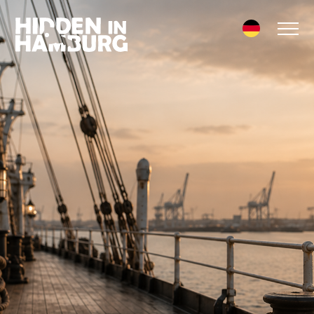
FREIE TERMINE
ESCAPE ROOMS
EVENTS & GRUPPEN
BETRIEBSAUSFLUG
KLASSENAUSFLUG
FAMILIENAUSFLUG
KINDERGEBURTSTAG