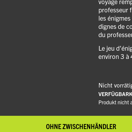
voyage rempl
professeur 
les énigmes 
dignes de co
du professeu
Le jeu d’éni
environ 3 à 
Nicht vorräti
VERFÜGBARKE
Produkt nicht 
OHNE ZWISCHENHÄNDLER