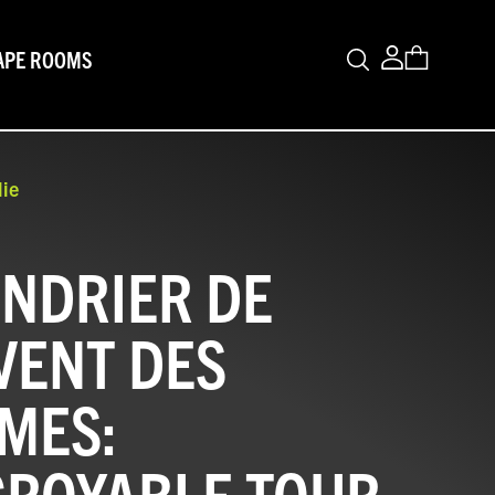
Warenk
APE ROOMS
lie
NDRIER DE
VENT DES
MES:
CROYABLE TOUR