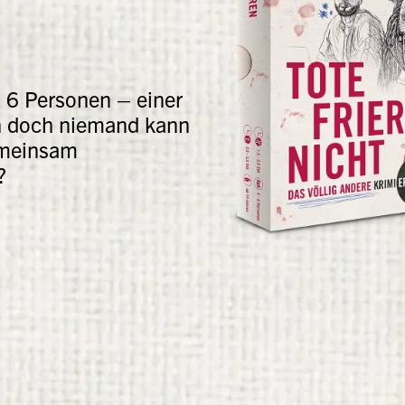
u 6 Personen – einer
n doch niemand kann
emeinsam
?