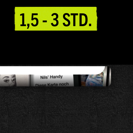
1,5 - 3 STD.
ICHT
HINZUFÜGEN
MEHR ERFAHREN