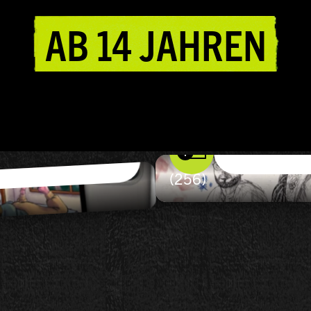
AB 14 JAHREN
TOTE FRIEREN N
€
24,90
ZUM WARENKORB 
REN
(256)