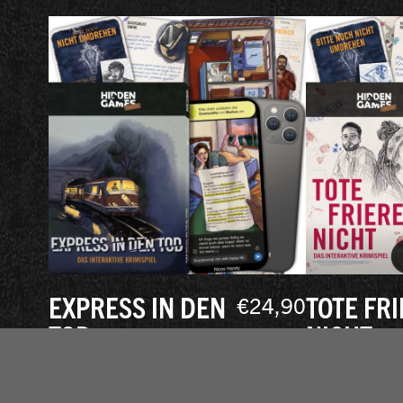
EXPRESS IN DEN
TOTE FR
€
24,90
TOD
NICHT
(105)
(256)