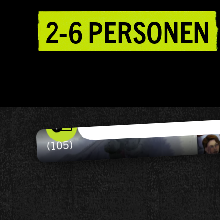
2-6 PERSONEN
EXPRESS IN DEN TOD
24,90
€
MEHR ERFAH
ZUM WARENKORB HINZUFÜGEN
(105)